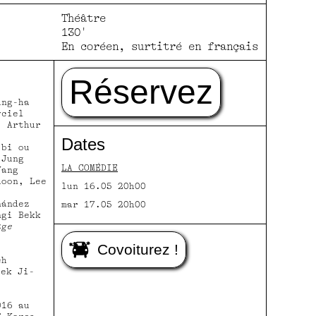
Théâtre
130'
En coréen, surtitré en français
Réservez
ung-ha
ciel
 Arthur
Dates
-bi ou
 Jung
LA COMÉDIE
Yang
hoon, Lee
lun 16.05 20h00
ández
mar 17.05 20h00
ngi Bekk
age
d
Covoiturez !
ch
ek Ji-
016 au