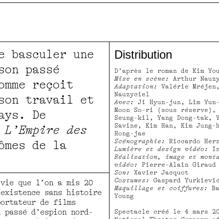
e basculer une
Distribution
son passé
D’après le roman de Kim Yo
Mise en scène:
Arthur Nauzy
omme reçoit
Adaptation:
Valérie Mréjen,
Nauzyciel
son travail et
Avec:
Ji Hyun-jun, Lim Yun
Moon So-ri (sous réserve),
ays. De
Seung-kil, Yang Dong-tak, 
Savine, Kim Han, Kim Jung-
,
L’Empire des
Hong-jae
Scénographie:
Riccardo Hern
ômes de la
Lumière et design vidéo:
I
Réalisation, image et mont
vidéo:
Pierre-Alain Girau
Son:
Xavier Jacquot
Costumes:
Gaspard Yurkievi
 vie que l’on a mis 20
Maquillage et coiffures:
Ba
 existence sans histoire
Young
portateur de films
n passé d’espion nord-
Spectacle créé le 4 mars 2