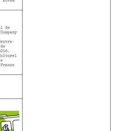
f Korea
al de
 Company
entre-
 de
-2016.
Culturel
ce
 France