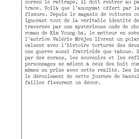
coréen le rattrape, il doit rentrer au p
trace. Voilà que l’anonymat offert par l
fissure. Depuis le magasin de voitures o
ignorant tout de la véritable identité d
traversée par une mystérieuse onde de ch
roman de Kim Young-ha, le metteur en scè
l’autrice Valérie Mréjen livrent un pola
valsent avec l’histoire torturée des deu
une guerre aussi fratricide que taboue. 
par des écrans, les souvenirs et les réf
personnages se mêlent à ceux des huit co
mêmes en prise avec cette réalité. Des i
le déroulement de cette journée de bascu
failles fissurant un décor.