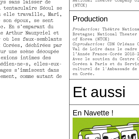
National Theater Company o
ays sans laisser de
(NTCK)
a tentaculaire Séoul se
ù elle travaille, Mari,
Production
e son époux, se sent
oc. En s’emparant du
Production:
Théâtre Nation
ne Arthur Nauzyciel et
Bretagne; National Theater
r où les faux-semblants
of Korea (NTCK)
Coproduction:
CDN Orléans C
x Corées, déchirées par
Val de Loire dans le cadre
Sur une scène découpée
l’Année France-Corée 2015
lexions intimes des
Avec le soutien du Centre 
médien·ne·s, elles·eux-
Coréen à Paris et du Servi
culturel de l'Ambassade de
mages s’immiscent dans
en Corée.
lement, comme autant de
Et aussi
En Navette !