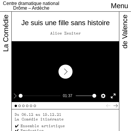
Centre dramatique national
Menu
Infos pratiques
Drôme – Ardèche
La Comédie
de Valence
Je suis une fille sans histoire
Alice Zeniter
Play
01:37
Play
Settings
Enter
fullscre
Du 06.12 au 15.12.21
La Comédie itinérante
Ensemble artistique
Production