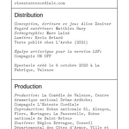
cieententecordiale.com
Distribution
Conception, écriture et jeu:
Alice Zeniter
Regard extérieur:
Matthieu Gary
Scénographie:
Marc Lainé
Lumière:
Kevin Briard
Texte publié chez L’Arche (2021)
Équipe artistique pour la version LSF:
Compagnie ON OFF
Spectacle créé le 6 octobre 2020 à La
Fabrique, Valence
Production
Production:
La Comédie de Valence, Centre
dramatique national Drôme-Ardèche;
Compagnie L’Entente Cordiale
Coproduction:
Scène nationale 61, Alençon,
Flers, Mortagne; La Passerelle, Scène
nationale de Saint-Brieuc
Soutiens:
Région Bretagne, Conseil
Départemental des Côtes d’Armor, Ville et