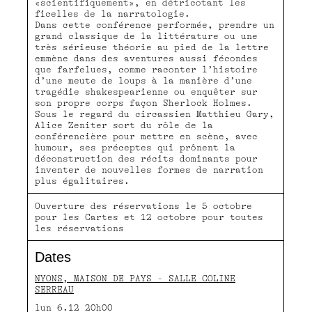
«scientifiquement», en détricotant les
ficelles de la narratologie.
Dans cette conférence performée, prendre un
grand classique de la littérature ou une
très sérieuse théorie au pied de la lettre
emmène dans des aventures aussi fécondes
que farfelues, comme raconter l’histoire
d’une meute de loups à la manière d’une
tragédie shakespearienne ou enquêter sur
son propre corps façon Sherlock Holmes.
Sous le regard du circassien Matthieu Gary,
Alice Zeniter sort du rôle de la
conférencière pour mettre en scène, avec
humour, ses préceptes qui prônent la
déconstruction des récits dominants pour
inventer de nouvelles formes de narration
plus égalitaires.
Ouverture des réservations le 5 octobre
pour les Cartes et 12 octobre pour toutes
les réservations
Dates
NYONS, MAISON DE PAYS - SALLE COLINE
SERREAU
lun 6.12 20h00