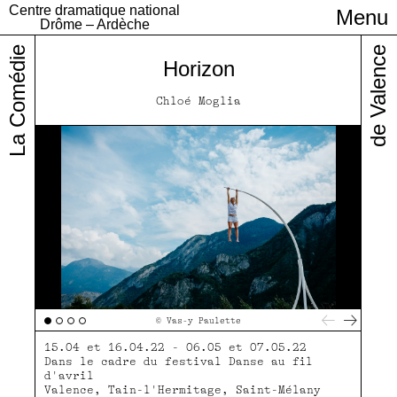
Centre dramatique national
Menu
Infos pratiques
Drôme – Ardèche
La Comédie
de Valence
Horizon
Chloé Moglia
© Vas-y Paulette
15.04 et 16.04.22 - 06.05 et 07.05.22
Dans le cadre du festival Danse au fil
d'avril
Valence, Tain-l'Hermitage, Saint-Mélany