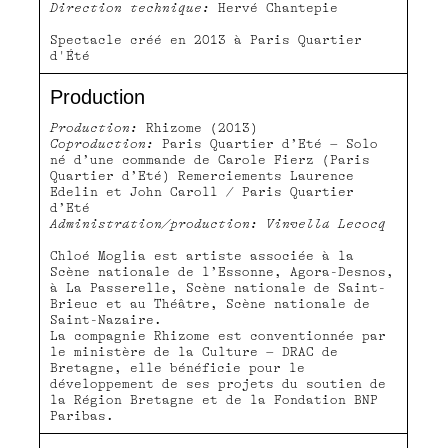
Direction technique:
Hervé Chantepie
Spectacle créé en 2013 à Paris Quartier
d'Été
Production
Production:
Rhizome (2013)
Coproduction:
Paris Quartier d’Eté – Solo
né d’une commande de Carole Fierz (Paris
Quartier d’Eté) Remerciements Laurence
Edelin et John Caroll / Paris Quartier
d’Eté
Administration/production: Vinvella Lecocq
Chloé Moglia est artiste associée à la
Scène nationale de l’Essonne, Agora-Desnos,
à La Passerelle, Scène nationale de Saint-
Brieuc et au Théâtre, Scène nationale de
Saint-Nazaire.
La compagnie Rhizome est conventionnée par
le ministère de la Culture – DRAC de
Bretagne, elle bénéﬁcie pour le
développement de ses projets du soutien de
la Région Bretagne et de la Fondation BNP
Paribas.