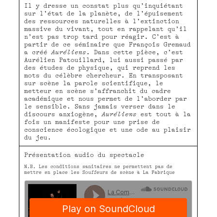
Il y dresse un constat plus qu’inquiétant
sur l’état de la planète, de l’épuisement
des ressources naturelles à l’extinction
massive du vivant, tout en rappelant qu’il
n’est pas trop tard pour réagir. C’est à
partir de ce séminaire que François Gremaud
a créé
Auréliens
. Dans cette pièce, c’est
Aurélien Patouillard, lui aussi passé par
des études de physique, qui reprend les
mots du célèbre chercheur. En transposant
sur scène la parole scientifique, le
metteur en scène s’affranchit du cadre
académique et nous permet de l’aborder par
le sensible. Sans jamais verser dans le
discours anxiogène,
Auréliens
est tout à la
fois un manifeste pour une prise de
conscience écologique et une ode au plaisir
du jeu.
Présentation audio du spectacle
N.B. Les conditions sanitaires ne permettent pas de
mettre en place les Souffeurs de scène à La Fabrique
ComediedeValence
·
Auréliens