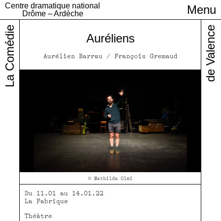
Centre dramatique national
Menu
Infos pratiques
Drôme – Ardèche
La Comédie
de Valence
Auréliens
Aurélien Barrau / François Gremaud
© Mathilda Olmi
Du 11.01 au 14.01.22
La Fabrique
Théâtre