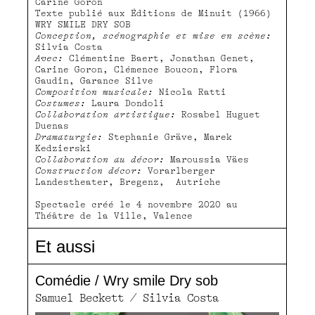
Carine Goron
Texte publié aux Éditions de Minuit (1966)
WRY SMILE DRY SOB
Conception, scénographie et mise en scène:
Silvia Costa
Avec:
Clémentine Baert, Jonathan Genet,
Carine Goron, Clémence Boucon, Flora
Gaudin, Garance Silve
Composition musicale:
Nicola Ratti
Costumes:
Laura Dondoli
Collaboration artistique:
Rosabel Huguet
Duenas
Dramaturgie:
Stephanie Gräve, Marek
Kedzierski
Collaboration au décor:
Maroussia Väes
Construction décor:
Vorarlberger
Landestheater, Bregenz, Autriche
Spectacle créé le 4 novembre 2020 au
Théâtre de la Ville, Valence
Et aussi
Comédie / Wry smile Dry sob
Samuel Beckett / Silvia Costa