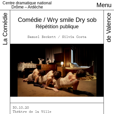
Centre dramatique national
Menu
Infos pratiques
Drôme – Ardèche
La Comédie
de Valence
Comédie / Wry smile Dry sob
Répétition publique
Samuel Beckett / Silvia Costa
30.10.20
Théâtre de la Ville