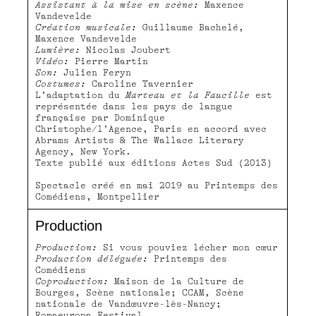
Assistant à la mise en scène:
Maxence
Vandevelde
Création musicale:
Guillaume Bachelé,
Maxence Vandevelde
Lumière:
Nicolas Joubert
Vidéo:
Pierre Martin
Son:
Julien Feryn
Costumes:
Caroline Tavernier
L’adaptation du
Marteau et la Faucille
est
représentée dans les pays de langue
française par Dominique
Christophe/l’Agence, Paris en accord avec
Abrams Artists & The Wallace Literary
Agency, New York.
Texte publié aux éditions Actes Sud (2013)
Spectacle créé en mai 2019 au Printemps des
Comédiens, Montpellier
Production
Production:
Si vous pouviez lécher mon cœur
Production déléguée:
Printemps des
Comédiens
Coproduction:
Maison de la Culture de
Bourges, Scène nationale; CCAM, Scène
nationale de Vandœuvre-lès-Nancy;
Romaeuropa Festival