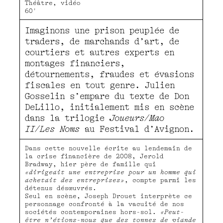
Théâtre, vidéo
60'
Imaginons une prison peuplée de
traders, de marchands d’art, de
courtiers et autres experts en
montages financiers,
détournements, fraudes et évasions
fiscales en tout genre. Julien
Gosselin s’empare du texte de Don
DeLillo, initialement mis en scène
dans la trilogie
Joueurs
/
Mao
II
/
Les Noms
au Festival d’Avignon.
Dans cette nouvelle écrite au lendemain de
la crise financière de 2008, Jerold
Bradway, hier père de famille qui
«dirigeait une entreprise pour un homme qui
achetait des entreprises»
, compte parmi les
détenus désœuvrés.
Seul en scène, Joseph Drouet interprète ce
personnage confronté à la vacuité de nos
sociétés contemporaines hors-sol.
«Peut-
être n’étions-nous que des tonnes de viande