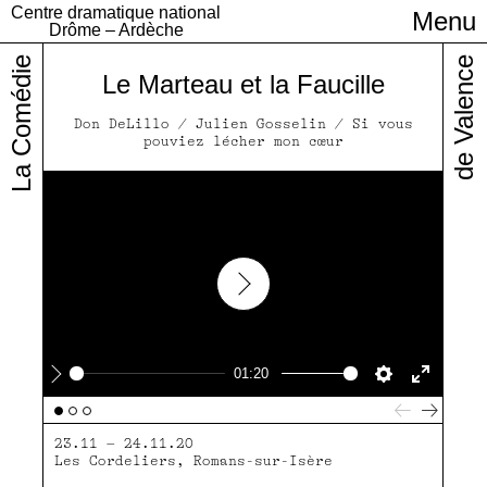
Centre dramatique national
Menu
Infos pratiques
Drôme – Ardèche
La Comédie
de Valence
Le Marteau et la Faucille
Don DeLillo / Julien Gosselin / Si vous
pouviez lécher mon cœur
Play
01:20
Play
Settings
Enter
fullscre
23.11 – 24.11.20
Les Cordeliers, Romans-sur-Isère