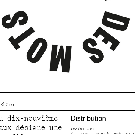
-Rhône
u dix-neuvième
Distribution
aux désigne une
Textes de:
Vinciane Despret:
Habiter 