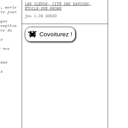
LES CLÉVOS, CITÉ DES SAVOIRS,
e, merle
ÉTOILE-SUR-RHÔNE
ête pour
jeu 1.04 20h00
ngue
éception
rce de
Covoiturez !
es
r nos
eaux
ux