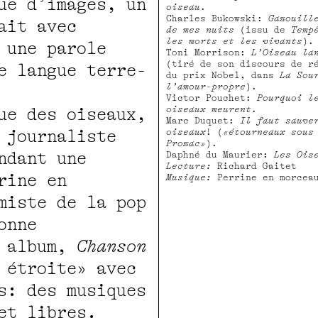
ue d’images, un
oiseau
.
Charles Bukowski:
Gazouill
ait avec
de mes nuits
(issu de
Temp
les morts et les vivants
).
 une parole
Toni Morrison:
L’Oiseau la
(tiré de son discours de r
e langue terre-
du prix Nobel, dans
La Sou
l’amour-propre
).
Victor Pouchet:
Pourquoi l
oiseaux meurent
.
ue des oiseaux,
Marc Duquet:
Il faut sauve
 journaliste
oiseaux
! (
«étourneaux sous
Prozac»
).
ndant une
Daphné du Maurier:
Les Ois
Lecture:
Richard Gaitet
rine en
Musique:
Perrine en morcea
miste de la pop
onne
e album,
Chanson
 étroite» avec
s: des musiques
et libres.