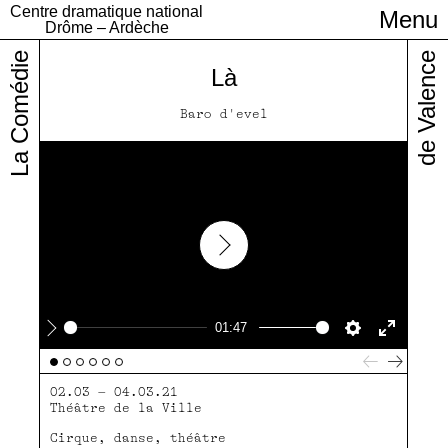
Centre dramatique national
Menu
Infos pratiques
Drôme – Ardèche
La Comédie
de Valence
Là
Baro d'evel
Play
01:47
Play
Settings
Enter
fullscre
02.03 – 04.03.21
Théâtre de la Ville
Cirque, danse, théâtre