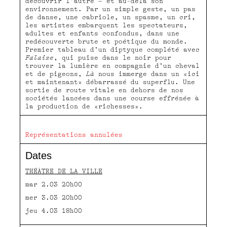
découvrir l’autre – et au-delà son
environnement. Par un simple geste, un pas
de danse, une cabriole, un spasme, un cri,
les artistes embarquent les spectateurs,
adultes et enfants confondus, dans une
redécouverte brute et poétique du monde.
Premier tableau d’un diptyque complété avec
Falaise
, qui puise dans le noir pour
trouver la lumière en compagnie d’un cheval
et de pigeons,
Là
nous immerge dans un «ici
et maintenant» débarrassé du superflu. Une
sortie de route vitale en dehors de nos
sociétés lancées dans une course effrénée à
la production de «richesses».
Représentations annulées
Dates
THÉÂTRE DE LA VILLE
mar 2.03 20h00
mer 3.03 20h00
jeu 4.03 18h00