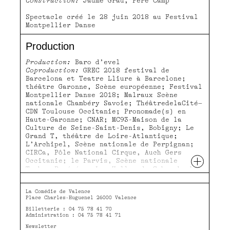
Construction:
Jaume Grau, Pere Camp
Spectacle créé le 28 juin 2018 au Festival
Montpellier Danse
Production
Production:
Baro d’evel
Coproduction:
GREC 2018 festival de
Barcelona et Teatre Lliure à Barcelone;
théâtre Garonne, Scène européenne; Festival
Montpellier Danse 2018; Malraux Scène
nationale Chambéry Savoie; ThéâtredelaCité–
CDN Toulouse Occitanie; Pronomade(s) en
Haute-Garonne; CNAR; MC93-Maison de la
Culture de Seine-Saint-Denis, Bobigny; Le
Grand T, théâtre de Loire-Atlantique;
L’Archipel, Scène nationale de Perpignan;
CIRCa, Pôle National Cirque, Auch Gers
+
Occitanie; le Parvis, Scène nationale
Tarbes-Pyrénées; Les Halles de Schaerbeek–
Bruxelles; Le Prato, théâtre international
de quartier, pôle national cirque de Lille;
La Comédie de Valence
L’Estive, Scène nationale de Foix et de
Place Charles-Huguenel 26000 Valence
l’Ariège; le festival BAD à Bilbao; le
Billetterie : 04 75 78 41 70
Cirque Jules Verne, PNC Amiens; la Scène
Administration : 04 75 78 41 71
nationale d’Albi dans le cadre du soutien
du FONDOC; Bonlieu, Scène nationale
Newsletter