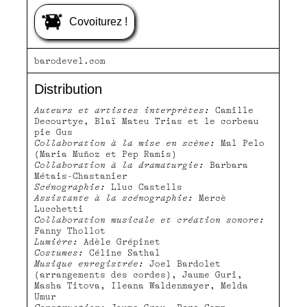
Covoiturez !
barodevel.com
Distribution
Auteurs et artistes interprètes:
Camille
Decourtye, Blaï Mateu Trias et le corbeau
pie Gus
Collaboration à la mise en scène:
Mal Pelo
(Maria Muñoz et Pep Ramis)
Collaboration à la dramaturgie:
Barbara
Métais-Chastanier
Scénographie:
Lluc Castells
Assistante à la scénographie:
Mercè
Lucchetti
Collaboration musicale et création sonore:
Fanny Thollot
Lumière:
Adèle Grépinet
Costumes:
Céline Sathal
Musique enregistrée:
Joel Bardolet
(arrangements des cordes), Jaume Guri,
Masha Titova, Ileana Waldenmayer, Melda
Umur