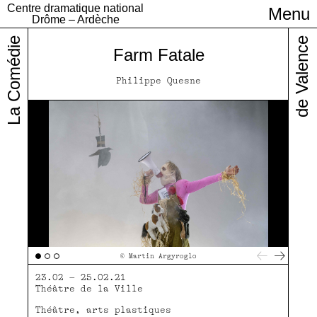
Centre dramatique national
Menu
Infos pratiques
Drôme – Ardèche
La Comédie
de Valence
Farm Fatale
Philippe Quesne
© Martin Argyroglo
23.02 – 25.02.21
Théâtre de la Ville
Théâtre, arts plastiques