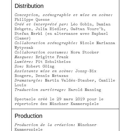
Distribution
Conception, scénographie et mise en scène:
Philippe Quesne
Créé et interprété par:
Léo Gobin, Damian
Rebgetz, Julia Riedler, Gaëtan Vourc’h,
Stefan Merki (en alternance avec Raphael
Clamer)
Collaboration scénographie:
Nicole Marianna
Wytyczak
Collaboration costumes:
Nora Stocker
Masques:
Brigitte Frank
Lumière:
Pit Schultheiss
Son:
Robert Göing
Assistants mise en scène:
Jonny-Bix
Bongers, Dennis Metaxas
Dramaturgie:
Martin Valdés-Stauber, Camille
Louis
Traduction surtitrage:
Harold Manning
Spectacle créé le 29 mars 2019 pour le
répertoire des Münchner Kammerspiele
Production
Production de la création:
Münchner
Kammerspiele