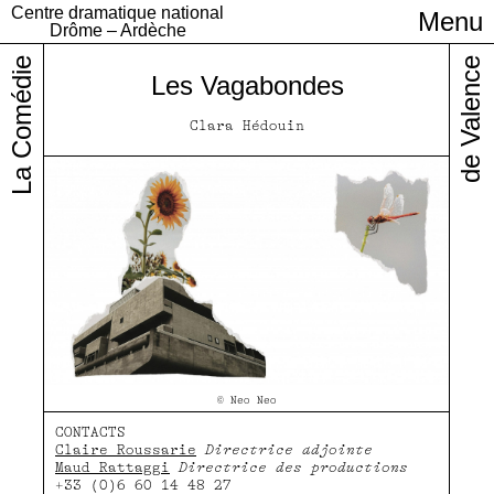
Centre dramatique national
Menu
Infos pratiques
Drôme – Ardèche
La Comédie
de Valence
Les Vagabondes
Clara Hédouin
© Neo Neo
CONTACTS
Claire Roussarie
Directrice adjointe
Maud Rattaggi
Directrice des productions
+33 (0)6 60 14 48 27