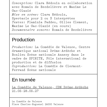
Conception:
Clara Hédouin en collaboration
avec Romain de Becdelièvre et Maxime Le
Gac-Olanié
Mise en scène:
Clara Hédouin,
Spectacle pour 2 ou 3 interprètes
Textes:
Flaminia Paddeu, Gilles Clement,
Maxime Le Gac-Olanié (en cours)
Documentaire sonore:
Romain de Becdelièvre
Production
Production:
La Comédie de Valence, Centre
dramatique national Drôme-Ardèche et
Bonlieu Scène nationale Annecy dans le
cadre de SPIRITE, Pôle international de
production et de diffusion
Coproduction:
La Comédie de Clermont-
Ferrand Scène nationale
En tournée
La Comédie de Valence, CDN Drôme-Ardèche
21.05-28.05.27
La Comédie de Valence
Place Charles-Huguenel 26000 Valence