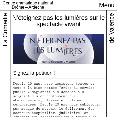
Centre dramatique national
Menu
Infos pratiques
Drôme – Ardèche
La Comédie
de Valence
N'éteignez pas les lumières sur le
spectacle vivant
Signez la pétition !
Depuis 20 ans, nous assistons toutes et
tous à la bien nommée “crise du service
public”. Magistrat·e·s débordé·e·s,
soignant·e·s et professeur·e·s
abandonné·e·s, classes et prisons
surchargées. Depuis 20 ans nous subissons,
par manque de moyens, le délitement des
secteurs hospitalier, judiciaire, et