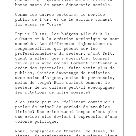
éducatif qui garantissaient autrefois la
bonne santé de notre démocratie sociale.
Comme les autres secteurs, le service
public de l’art et de la culture connaît
lui aussi sa “crise”.
Depuis 20 ans, les budgets alloués à la
culture et à la création artistique se sont
asséchés. Les différentes injonctions et
responsabilités qui pèsent sur les
professionnel·le·s du secteur, n’ont fait,
quant à elles, que s’accroître. Comment
faire plus avec moins? Comment continuer à
créer des spectacles, faire venir plus de
publics, initier davantage de médiation
avec moins d’argent, moins de personnels,
moins de temps? Mais surtout comment le
secteur de la culture peut-il accompagner
les mutations de notre société?
À ce stade peut-on réellement continuer à
parler de crise? de période de troubles
limitée? Une crise aussi longue n’est plus
une crise: elle devient l’expression d’une
volonté politique.
Nous, compagnies de théâtre, de danse, de