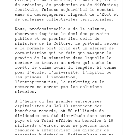
cirque, de marionnettes, de musique; lieux
de création, de production et de diffusion;
festivals, faisons aujourd’hui le constat
amer du désengagement flagrant de l’État et
de certaines collectivités territoriales.
Nous, professionnel·le·s de la culture,
observons inquiets le déni des pouvoirs
publics et en premier lieu celui du
ministère de la Culture. Le prétendu retour
à la normale post covid est un élément de
communication qui ne fait que masquer la
gravité de la situation dans laquelle le
secteur se trouve: un arbre qui cache la
forêt, le calme avant la tempête. Et comme
pour l’école, l’université, l’hôpital ou
les prisons, l’innovation,
l’entrepreneuriat, le marketing et le
métavers ne seront pas les solutions
miracles.
À l’heure où les grandes entreprises
capitalistes du CAC 40 annoncent des
bénéfices records, où 80 milliards de
dividendes ont été distribués dans notre
pays et où Total affiche un bénéfice à 19
milliards d’euros, nous ne pouvons nous
résoudre à intérioriser les discours de