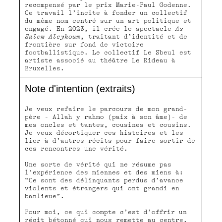
recompensé par le prix Marie-Paul Godenne.
Ce travail l’incite à fonder un collectif
du même nom centré sur un art politique et
engagé. En 2023, il crée le spectacle
As
Salem Aleykoum
, traitant d’identité et de
frontière sur fond de victoire
footballistique. Le collectif Le Sbeul est
artiste associé au théâtre Le Rideau à
Bruxelles.
Note d'intention (extraits)
Je veux refaire le parcours de mon grand-
père - Allah y rahmo (paix à son âme)- de
mes oncles et tantes, cousines et cousins.
Je veux décortiquer ces histoires et les
lier à d’autres récits pour faire sortir de
ces rencontres une vérité.
Une sorte de vérité qui ne résume pas
l'expérience des miennes et des miens à:
“Ce sont des délinquants perdus d’avance
violents et étrangers qui ont grandi en
banlieue”.
Pour moi, ce qui compte c’est d’offrir un
récit bétonné qui nous remette au centre,