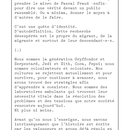
prendre le micro de Pascal Praud -enﬁn-
pour dire une vérité devant un public
rassemblé. Ou a minima, donner le moyen à
d'autres de le faire.
C’est une quête d’identité.
D’autodéﬁnition. Cette recherche
désespérée est le propre du migrant, de la
migrante et surtout de leur descendant·e·s.
(…)
Nous sommes la génération Gryffondor et
Serpentard, Jedi et Sith, Coca, Pepsi; nous
sommes colonisateurs et colonisés. Nos
cultures se rejettent mutuellement et pour
survivre, pour continuer à avancer, nous
avons trouvé des stratégies aﬁn
d’apprendre à coexister. Nous sommes des
laboratoires ambulants qui trouvent leur
nécessité vitale dans la résolution des
problèmes et des tensions que notre société
rencontre aujourd’hui.
Ni plus ni moins.
Avant qu’on nous l’enseigne, nous savons
intrinsèquement que l’histoire est écrite
par les vainqueurs et avons déjà résolu en