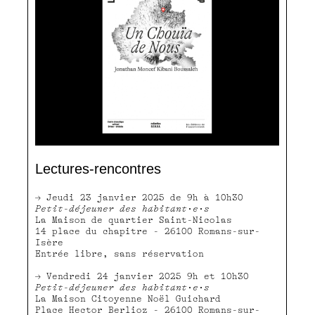
Lectures-rencontres
Jeudi 23 janvier 2025 de 9h à 10h30
Petit-déjeuner des habitant·e·s
La Maison de quartier Saint-Nicolas
14 place du chapitre - 26100 Romans-sur-
Isère
Entrée libre, sans réservation
Vendredi 24 janvier 2025 9h et 10h30
Petit-déjeuner des habitant·e·s
La Maison Citoyenne Noël Guichard
Place Hector Berlioz - 26100 Romans-sur-