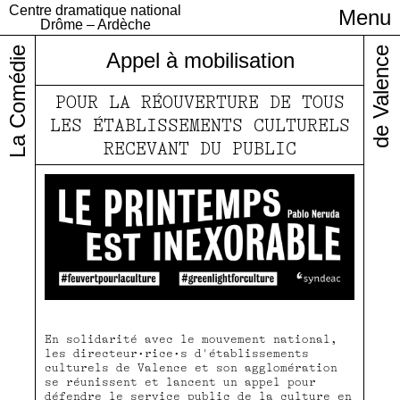
Centre dramatique national
Menu
Infos pratiques
Drôme – Ardèche
La Comédie
de Valence
Appel à mobilisation
POUR LA RÉOUVERTURE DE TOUS
LES ÉTABLISSEMENTS CULTURELS
RECEVANT DU PUBLIC
En solidarité avec le mouvement national,
les directeur•rice•s d'établissements
culturels de Valence et son agglomération
se réunissent et lancent un appel pour
défendre le service public de la culture en