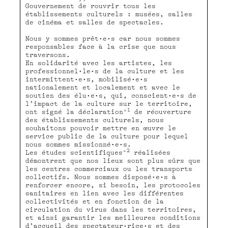
Gouvernement de rouvrir tous les
établissements culturels : musées, salles
de cinéma et salles de spectacles.
Nous y sommes prêt•e•s car nous sommes
responsables face à la crise que nous
traversons.
En solidarité avec les artistes, les
professionnel•le•s de la culture et les
intermittent•e•s, mobilisé•e•s
nationalement et localement et avec le
soutien des élu•e•s, qui, conscient•e•s de
l’impact de la culture sur le territoire,
1
ont signé la déclaration*
de réouverture
des établissements culturels, nous
souhaitons pouvoir mettre en œuvre le
service public de la culture pour lequel
nous sommes missionné•e•s.
2
Les études scientifiques*
réalisées
démontrent que nos lieux sont plus sûrs que
les centres commerciaux ou les transports
collectifs. Nous sommes disposé•e•s à
renforcer encore, si besoin, les protocoles
sanitaires en lien avec les différentes
collectivités et en fonction de la
circulation du virus dans les territoires,
et ainsi garantir les meilleures conditions
d’accueil des spectateur•rice•s et des