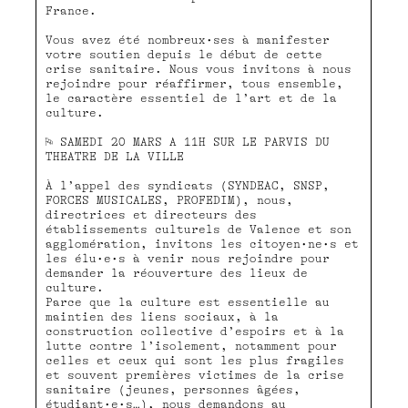
France.
Vous avez été nombreux•ses à manifester
votre soutien depuis le début de cette
crise sanitaire. Nous vous invitons à nous
rejoindre pour réaffirmer, tous ensemble,
le caractère essentiel de l’art et de la
culture.
⚐ SAMEDI 20 MARS A 11H SUR LE PARVIS DU
THEATRE DE LA VILLE
À l’appel des syndicats (SYNDEAC, SNSP,
FORCES MUSICALES, PROFEDIM), nous,
directrices et directeurs des
établissements culturels de Valence et son
agglomération, invitons les citoyen•ne•s et
les élu•e•s à venir nous rejoindre pour
demander la réouverture des lieux de
culture.
Parce que la culture est essentielle au
maintien des liens sociaux, à la
construction collective d’espoirs et à la
lutte contre l’isolement, notamment pour
celles et ceux qui sont les plus fragiles
et souvent premières victimes de la crise
sanitaire (jeunes, personnes âgées,
étudiant•e•s…), nous demandons au